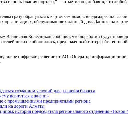
тва использования портала,” — отметил он, добавив, что любо
лям сразу обращаться к карточкам домов, введя адрес на главн
х организациях, обслуживающих данный дом. Данные на карто
 Владислав Колесников сообщил, что доработки будут проводит
ателей пока не обновились, предложенный интерфейс тестовой в
е, новое цифровое решение от АО «Оператор информационной с
.
даться созданием условий для развития бизнеса
ь ему вернуться к жизни»
ие с промышленными предприятиями региона
или на дороги Алматы
ципом: история председателя регионального отделения «Новой