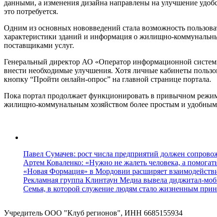
данными, а изменения дизайна направлены на улучшение удобс
это потребуется.
Одним из основных нововведений стала возможность пользовате
характеристики зданий и информация о жилищно-коммунальны
поставщиками услуг.
Генеральный директор АО «Оператор информационной системы»
внести необходимые улучшения. Хотя личные кабинеты пользов
кнопку “Пройти онлайн-опрос” на главной странице портала.
Пока портал продолжает функционировать в привычном режим
жилищно-коммунальным хозяйством более простым и удобным
Павел Сумачев: рост числа предприятий должен сопровож
Артем Коваленко: «Нужно не жалеть человека, а помогат
«Новая Формация» в Мордовии расширяет взаимодейств
Рекламная группа Клинтаун Медиа вывела диджитал-моб
Семья, в которой служение людям стало жизненным прин
Учредитель ООО "Клуб регионов", ИНН 6685155934