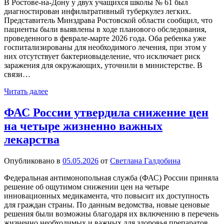
В Ростове-на-Дону у двух учащихся школы № 61 был
диагностирован инфильтративный туберкулез легких.
Представитель Минздрава Ростовской области сообщил, что
пациенты были выявлены в ходе планового обследования,
проведенного в феврале-марте 2026 года. Оба ребенка уже
госпитализированы для необходимого лечения, при этом у
них отсутствует бактериовыделение, что исключает риск
заражения для окружающих, уточнили в министерстве. В
связи…
Читать далее
ФАС России утвердила снижение цен
на четыре жизненно важных
лекарства
Опубликовано в
05.05.2026
от
Светлана Галдобина
Федеральная антимонопольная служба (ФАС) России приняла
решение об ощутимом снижении цен на четыре
инновационных медикамента, что повысит их доступность
для граждан страны. По данным ведомства, новые ценовые
решения были возможны благодаря их включению в перечень
жизненно необходимых и важных для здоровья препаратов