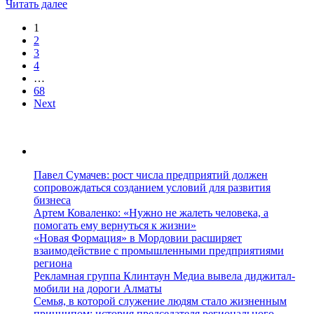
Читать далее
1
2
3
4
…
68
Next
Павел Сумачев: рост числа предприятий должен
сопровождаться созданием условий для развития
бизнеса
Артем Коваленко: «Нужно не жалеть человека, а
помогать ему вернуться к жизни»
«Новая Формация» в Мордовии расширяет
взаимодействие с промышленными предприятиями
региона
Рекламная группа Клинтаун Медиа вывела диджитал-
мобили на дороги Алматы
Семья, в которой служение людям стало жизненным
принципом: история председателя регионального