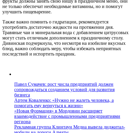
фрукты должны занять свою нишу в праздничном меню, они
не только обеспечат необходимые витамины, но и помогут
улучшить пищеварение.
Также важно помнить о гидратации, рекомендуется
употреблять достаточно жидкости на протяжении дня.
Травяные чаи и минеральная вода с добавлением цитрусовых
могут стать отличным дополнением к праздничному столу.
Дивинская подчеркнула, что несмотря на изобилие вкусных
блюд, важно соблюдать меру, чтобы избежать неприятных
последствий и испортить праздник.
Павел Сумачев: рост числа предприятий должен
сопровождаться созданием условий для развития
бизнеса
Артем Коваленко: «Нужно не жалеть человека, а
помогать ему вернуться к жизни»
«Новая Формация» в Мордовии расширяет
взаимодействие с промышленными предприятиями
региона
Рекламная группа Клинтаун Медиа вывела диджитал-
мобили на дороги Алматы