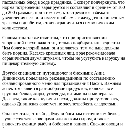
пасхальных блюд в ходе праздника. Эксперт подчеркнула, что
норма потребления варьируется и составляет в среднем от 100
до 200 граммов, при этом тем, кто стремится избежать
увеличения веса или имеет проблемы с желудочно-кишечным
трактом и диабетом, стоит ограничиться символическим
количеством.
Соломатина также отметила, что при приготовлении
творожной пасхи важно тщательно подбирать ингредиенты.
Чем более калорийными они являются, тем меньше должна
быть порция. Касаясь крашеных яиц, врач рекомендовала
ограничиться двумя штуками, чтобы не усугубить нагрузку на
пищеварительную систему.
Другой специалист, нутрициолог и биохимик Анна
Дивинская, поделилась рекомендациями по составлению
сбалансированного меню для празднования Пасхи. Важным
аспектом является разнообразие продуктов, включая все
группы: белки, жиры, углеводы, витамины и минералы.
Десерты, такие как кулич и пасха, должны присутствовать,
однако Дивинская советует не злоупотреблять сладостями.
Она отметила, что яйца, будучи богатым источником белка,
лучше сочетать с овощами или легким сыром, а также
включать курицу, рыбу и бобовые в рацион. Свежие овощи и