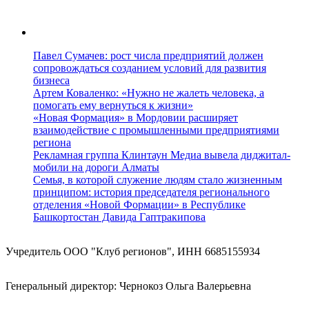
Павел Сумачев: рост числа предприятий должен
сопровождаться созданием условий для развития
бизнеса
Артем Коваленко: «Нужно не жалеть человека, а
помогать ему вернуться к жизни»
«Новая Формация» в Мордовии расширяет
взаимодействие с промышленными предприятиями
региона
Рекламная группа Клинтаун Медиа вывела диджитал-
мобили на дороги Алматы
Семья, в которой служение людям стало жизненным
принципом: история председателя регионального
отделения «Новой Формации» в Республике
Башкортостан Давида Гаптракипова
Учредитель ООО "Клуб регионов", ИНН 6685155934
Генеральный директор: Чернокоз Ольга Валерьевна