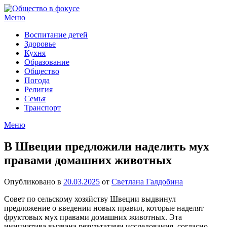
Перейти
к
Меню
содержимому
Воспитание детей
Здоровье
Кухня
Образование
Общество
Погода
Религия
Семья
Транспорт
Меню
В Швеции предложили наделить мух
правами домашних животных
Опубликовано в
20.03.2025
от
Светлана Галдобина
Совет по сельскому хозяйству Швеции выдвинул
предложение о введении новых правил, которые наделят
фруктовых мух правами домашних животных. Эта
инициатива вызвана результатами исследования, согласно