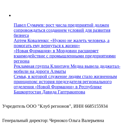
Павел Сумачев: рост числа предприятий должен
сопровождаться созданием условий для развития
бизнеса
Артем Коваленко: «Нужно не жалеть человека, а
помогать ему вернуться к жизни»
«Новая Формация» в Мордовии расширяет
взаимодействие с промышленными предприятиями
региона
Рекламная группа Клинтаун Медиа вывела диджитал-
мобили на дороги Алматы
Семья, в которой служение людям стало жизненным
принципом: история председателя регионального
отделения «Новой Формации» в Республике
Башкортостан Давида Гаптракипова
Учредитель ООО "Клуб регионов", ИНН 6685155934
Генеральный директор: Чернокоз Ольга Валерьевна