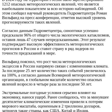
1212 опасных метеорологических явлений, что является
наибольшим показателем за всю историю наблюдений. Об
этом сообщил научный руководитель Гидрометцентра Роман
Вильфанд на пресс-конференции, отметив высокий уровень
прогнозируемости таких явлений.
Согласно данным Гидрометцентра, синоптики успешно
предсказали 96% от общего числа экологических катаклизмов,
оставив лишь 47 случаев непредсказанными. Этот результат
подтверждает высокую эффективность метеорологических
прогнозов в России и ставит страну в ряд лидеров по
точности предсказаний в мире.
Вильфанд пояснил, что рост числа метеорологических
эксцессов в России напрямую связан с изменениями климата.
За последние 25 лет количество таких событий увеличилось
на 100%, а согласно данным Всемирной метеорологической
организации, в глобальном масштабе количество опасных
явлений возросло в четыре раза за последние 50 лет.
Экстремальные погодные условия серьезно влияют на
экономику, нанося ущерб. Ранее сообщалось, что за минувшее
десятилетие климатические изменения привели к потерям
мирового масштаба, оцененным в 2 триллиона долларов,
затронув такие страны, как США, Китай и Индия.