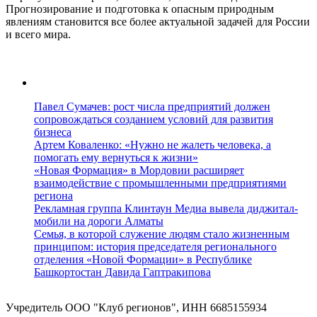
Прогнозирование и подготовка к опасным природным
явлениям становится все более актуальной задачей для России
и всего мира.
Павел Сумачев: рост числа предприятий должен
сопровождаться созданием условий для развития
бизнеса
Артем Коваленко: «Нужно не жалеть человека, а
помогать ему вернуться к жизни»
«Новая Формация» в Мордовии расширяет
взаимодействие с промышленными предприятиями
региона
Рекламная группа Клинтаун Медиа вывела диджитал-
мобили на дороги Алматы
Семья, в которой служение людям стало жизненным
принципом: история председателя регионального
отделения «Новой Формации» в Республике
Башкортостан Давида Гаптракипова
Учредитель ООО "Клуб регионов", ИНН 6685155934