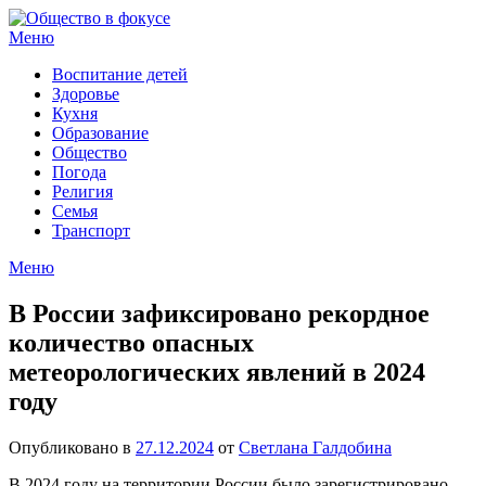
Перейти
к
Меню
содержимому
Воспитание детей
Здоровье
Кухня
Образование
Общество
Погода
Религия
Семья
Транспорт
Меню
В России зафиксировано рекордное
количество опасных
метеорологических явлений в 2024
году
Опубликовано в
27.12.2024
от
Светлана Галдобина
В 2024 году на территории России было зарегистрировано