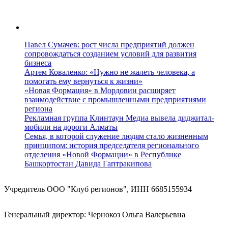
Павел Сумачев: рост числа предприятий должен
сопровождаться созданием условий для развития
бизнеса
Артем Коваленко: «Нужно не жалеть человека, а
помогать ему вернуться к жизни»
«Новая Формация» в Мордовии расширяет
взаимодействие с промышленными предприятиями
региона
Рекламная группа Клинтаун Медиа вывела диджитал-
мобили на дороги Алматы
Семья, в которой служение людям стало жизненным
принципом: история председателя регионального
отделения «Новой Формации» в Республике
Башкортостан Давида Гаптракипова
Учредитель ООО "Клуб регионов", ИНН 6685155934
Генеральный директор: Чернокоз Ольга Валерьевна