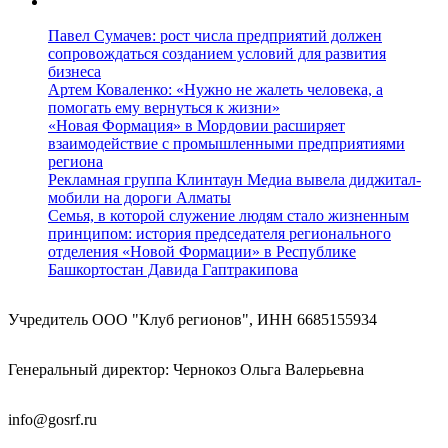
Павел Сумачев: рост числа предприятий должен
сопровождаться созданием условий для развития
бизнеса
Артем Коваленко: «Нужно не жалеть человека, а
помогать ему вернуться к жизни»
«Новая Формация» в Мордовии расширяет
взаимодействие с промышленными предприятиями
региона
Рекламная группа Клинтаун Медиа вывела диджитал-
мобили на дороги Алматы
Семья, в которой служение людям стало жизненным
принципом: история председателя регионального
отделения «Новой Формации» в Республике
Башкортостан Давида Гаптракипова
Учредитель ООО "Клуб регионов", ИНН 6685155934
Генеральный директор: Чернокоз Ольга Валерьевна
info@gosrf.ru