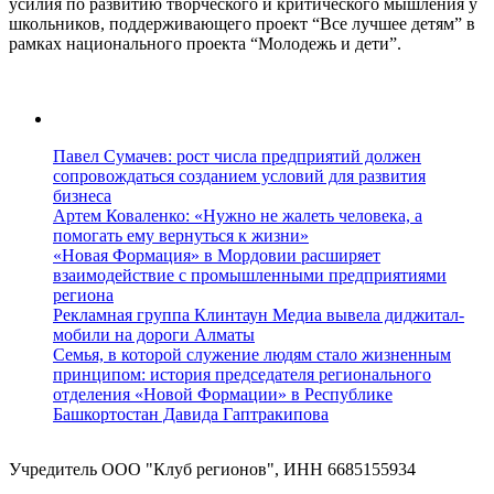
усилия по развитию творческого и критического мышления у
школьников, поддерживающего проект “Все лучшее детям” в
рамках национального проекта “Молодежь и дети”.
Павел Сумачев: рост числа предприятий должен
сопровождаться созданием условий для развития
бизнеса
Артем Коваленко: «Нужно не жалеть человека, а
помогать ему вернуться к жизни»
«Новая Формация» в Мордовии расширяет
взаимодействие с промышленными предприятиями
региона
Рекламная группа Клинтаун Медиа вывела диджитал-
мобили на дороги Алматы
Семья, в которой служение людям стало жизненным
принципом: история председателя регионального
отделения «Новой Формации» в Республике
Башкортостан Давида Гаптракипова
Учредитель ООО "Клуб регионов", ИНН 6685155934