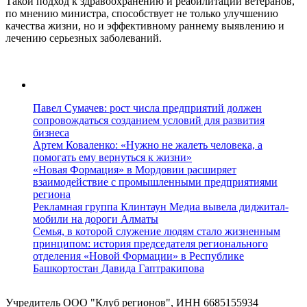
Такой подход к здравоохранению и реабилитации ветеранов,
по мнению министра, способствует не только улучшению
качества жизни, но и эффективному раннему выявлению и
лечению серьезных заболеваний.
Павел Сумачев: рост числа предприятий должен
сопровождаться созданием условий для развития
бизнеса
Артем Коваленко: «Нужно не жалеть человека, а
помогать ему вернуться к жизни»
«Новая Формация» в Мордовии расширяет
взаимодействие с промышленными предприятиями
региона
Рекламная группа Клинтаун Медиа вывела диджитал-
мобили на дороги Алматы
Семья, в которой служение людям стало жизненным
принципом: история председателя регионального
отделения «Новой Формации» в Республике
Башкортостан Давида Гаптракипова
Учредитель ООО "Клуб регионов", ИНН 6685155934