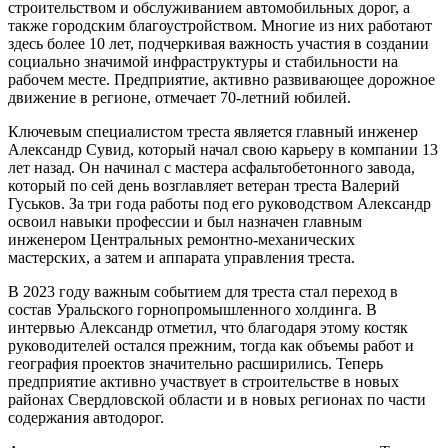
строительством и обслуживанием автомобильных дорог, а
также городским благоустройством. Многие из них работают
здесь более 10 лет, подчеркивая важность участия в создании
социально значимой инфраструктуры и стабильности на
рабочем месте. Предприятие, активно развивающее дорожное
движение в регионе, отмечает 70-летний юбилей.
Ключевым специалистом треста является главный инженер
Александр Сувид, который начал свою карьеру в компании 13
лет назад. Он начинал с мастера асфальтобетонного завода,
который по сей день возглавляет ветеран треста Валерий
Гуськов. За три года работы под его руководством Александр
освоил навыки профессии и был назначен главным
инженером Центральных ремонтно-механических
мастерских, а затем и аппарата управления треста.
В 2023 году важным событием для треста стал переход в
состав Уральского горнопромышленного холдинга. В
интервью Александр отметил, что благодаря этому костяк
руководителей остался прежним, тогда как объемы работ и
география проектов значительно расширились. Теперь
предприятие активно участвует в строительстве в новых
районах Свердловской области и в новых регионах по части
содержания автодорог.