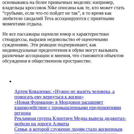
основываясь на более привычных моделях: например,
владельцы кроссовок Nike описаны как те, кто может стать
“грубыми, если что-то пойдет не так”, в то время как
любители сандалий Teva ассоциируются с приятными
моментами отдыха.
Не все пассажиры оценили юмор и характеристики
стюардессы, выразив недовольство её оценочными
суждениями. Эти реакции подчеркивают, как
индивидуальные предпочтения в обуви могут вызывать
различные ассоциации и мнения, что становится объектом
обсуждения в общественном пространстве.
Артем Коваленко: «Нужно не жалеть человека, а
помогать ему вернуться к жизни»
«Новая Формация» в Мордовии расширяет
взаимодействие с промышленными предприятиями
региона
Рекламная группа Клинтаун Медиа вывела диджитал-
мобили на дороги Алматы
Семья, в которой служение людям стало жизненным