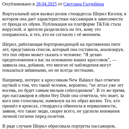
Опубликовано в
28.04.2025
от
Светлана Галдобина
Виртуальный шум вызвал ролик стюардессы Шерил Киллоу, в
котором она дает характеристики пассажирам в зависимости
от бренда их обуви. Публикация на платформе TikTok стала
вирусной, и зрители разделились на тех, кому это
понравилось, и тех, кто не согласен с её мнением.
Шерил, работающая бортпроводницей на протяжении пяти
лет, представила список, который она составила, анализируя,
что тип обуви может сказать о человеке. “Я делаю
предположения о вас на основании ваших кроссовок”, —
заявила она, добавив, что многие её наблюдения могут
показаться забавными, но не всегда лестными.
Например, интерес к кроссовкам New Balance был отмечен
шуткой о том, что такой человек, вероятно, “не летал уже лет
восемь, но будет самым милым собеседником”. В то же время,
про пассажиров в обуви Hey Dude она отметила, что знает, за
кого они голосовали, намекнув на их образ жизни. Тех, кто
пришёл в кроксах, стюардесса обвинила в неряшливости,
заявив, что такие люди, скорее всего, не уделили внимания
личной гигиене перед полетом.
В ряде случаев Шерил обрисовала портреты пассажиров,