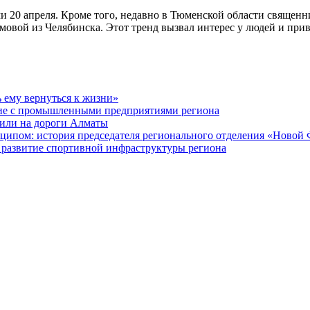
и 20 апреля. Кроме того, недавно в Тюменской области священн
амовой из Челябинска. Этот тренд вызвал интерес у людей и п
ь ему вернуться к жизни»
ие с промышленными предприятиями региона
или на дороги Алматы
ципом: история председателя регионального отделения «Новой
 развитие спортивной инфраструктуры региона