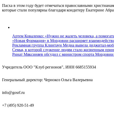
Пасха в этом году будет отмечаться православными христианам
которые стали популярны благодаря кондитеру Екатерине Абр
Артем Коваленко: «Нужно не жалеть человека, а помогат
«Новая Формация» в Мордовии расширяет взаимодейств
Рекламная группа Клинтаун Медиа вывела диджитал-моб
Семья, в которой служение людям стало жизненным прин
Ринат Мяксиняев обсудил с министром спорта Мордовии
Учредитель ООО "Клуб регионов", ИНН 6685155934
Генеральный директор: Чернокоз Ольга Валерьевна
info@gosrf.ru
+7 (495) 920-51-49