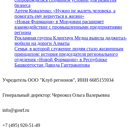
бизнеса
Артем Коваленко: «Нужно не жалеть человека, а
помогать ему вернуться к жизни»
«Новая Формация» в Мордовии расширяет
взаимодействие с промышленными предприятиями
региона
Рекламная группа Клинтаун Медиа вывела диджитал-
мобили на дороги Алматы
Семья, в которой служение людям стало жизненным
принципом: история председателя регионального
отделения «Новой Формации» в Республике
Башкортостан Давида Гаптракипова
Учредитель ООО "Клуб регионов", ИНН 6685155934
Генеральный директор: Чернокоз Ольга Валерьевна
info@gosrf.ru
+7 (495) 920-51-49