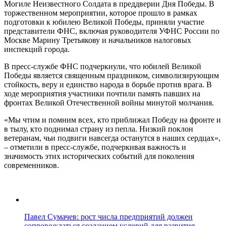
Могиле Неизвестного Солдата в преддверии Дня Победы. В
торжественном мероприятии, которое прошло в рамках
подготовки к юбилею Великой Победы, приняли участие
представители ФНС, включая руководителя УФНС России по
Москве Марину Третьякову и начальников налоговых
инспекций города.
В пресс-службе ФНС подчеркнули, что юбилей Великой
Победы является священным праздником, символизирующим
стойкость, веру и единство народа в борьбе против врага. В
ходе мероприятия участники почтили память павших на
фронтах Великой Отечественной войны минутой молчания.
«Мы чтим и помним всех, кто приближал Победу на фронте и
в тылу, кто поднимал страну из пепла. Низкий поклон
ветеранам, чьи подвиги навсегда останутся в наших сердцах»,
– отметили в пресс-службе, подчеркивая важность и
значимость этих исторических событий для поколения
современников.
Павел Сумачев: рост числа предприятий должен
сопровождаться созданием условий для развития