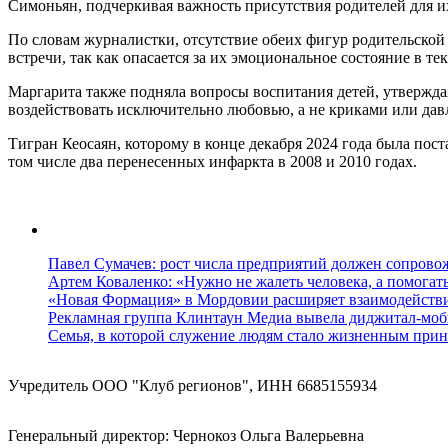
Симоньян, подчеркивая важность присутствия родителей для их
По словам журналистки, отсутствие обеих фигур родительской о
встречи, так как опасается за их эмоциональное состояние в т
Маргарита также подняла вопросы воспитания детей, утвержда
воздействовать исключительно любовью, а не криками или дав
Тигран Кеосаян, которому в конце декабря 2024 года была пост
том числе два перенесенных инфаркта в 2008 и 2010 годах.
Павел Сумачев: рост числа предприятий должен сопровож
Артем Коваленко: «Нужно не жалеть человека, а помогат
«Новая Формация» в Мордовии расширяет взаимодейств
Рекламная группа Клинтаун Медиа вывела диджитал-моб
Семья, в которой служение людям стало жизненным прин
Учредитель ООО "Клуб регионов", ИНН 6685155934
Генеральный директор: Чернокоз Ольга Валерьевна