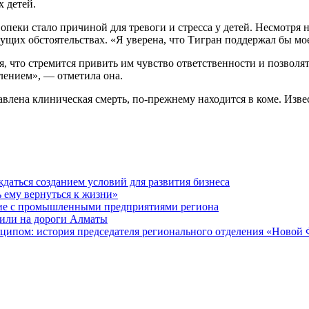
 детей.
пеки стало причиной для тревоги и стресса у детей. Несмотря н
екущих обстоятельствах. «Я уверена, что Тигран поддержал бы м
я, что стремится привить им чувство ответственности и позволя
лением», — отметила она.
авлена клиническая смерть, по-прежнему находится в коме. Извес
даться созданием условий для развития бизнеса
ь ему вернуться к жизни»
ие с промышленными предприятиями региона
или на дороги Алматы
ципом: история председателя регионального отделения «Новой