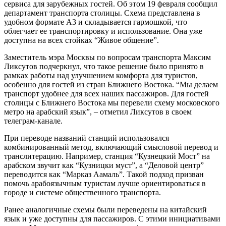
сервиса для зарубежных гостей. Об этом 19 февраля сообщил
департамент транспорта столицы. Схема представлена в
удобном формате А3 и складывается гармошкой, что
облегчает ее транспортировку и использование. Она уже
доступна на всех стойках “Живое общение”.
Заместитель мэра Москвы по вопросам транспорта Максим
Ликсутов подчеркнул, что такое решение было принято в
рамках работы над улучшением комфорта для туристов,
особенно для гостей из стран Ближнего Востока. “Мы делаем
транспорт удобнее для всех наших пассажиров. Для гостей
столицы с Ближнего Востока мы перевели схему московского
метро на арабский язык”, – отметил Ликсутов в своем
телеграм-канале.
При переводе названий станций использовался
комбинированный метод, включающий смысловой перевод и
транслитерацию. Например, станция “Кузнецкий Мост” на
арабском звучит как “Кузницки муст”, а “Деловой центр”
переводится как “Марказ Аамаль”. Такой подход призван
помочь арабоязычным туристам лучше ориентироваться в
городе и системе общественного транспорта.
Ранее аналогичные схемы были переведены на китайский
язык и уже доступны для пассажиров. С этими инициативами