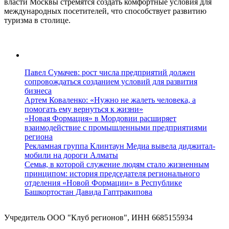
власти Москвы стремятся создать комфортные условия для
международных посетителей, что способствует развитию
туризма в столице.
Павел Сумачев: рост числа предприятий должен
сопровождаться созданием условий для развития
бизнеса
Артем Коваленко: «Нужно не жалеть человека, а
помогать ему вернуться к жизни»
«Новая Формация» в Мордовии расширяет
взаимодействие с промышленными предприятиями
региона
Рекламная группа Клинтаун Медиа вывела диджитал-
мобили на дороги Алматы
Семья, в которой служение людям стало жизненным
принципом: история председателя регионального
отделения «Новой Формации» в Республике
Башкортостан Давида Гаптракипова
Учредитель ООО "Клуб регионов", ИНН 6685155934