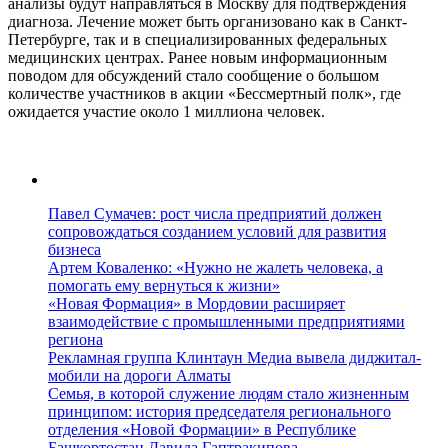
анализы будут направляться в Москву для подтверждения
диагноза. Лечение может быть организовано как в Санкт-
Петербурге, так и в специализированных федеральных
медицинских центрах. Ранее новым информационным
поводом для обсуждений стало сообщение о большом
количестве участников в акции «Бессмертный полк», где
ожидается участие около 1 миллиона человек.
Павел Сумачев: рост числа предприятий должен
сопровождаться созданием условий для развития
бизнеса
Артем Коваленко: «Нужно не жалеть человека, а
помогать ему вернуться к жизни»
«Новая Формация» в Мордовии расширяет
взаимодействие с промышленными предприятиями
региона
Рекламная группа Клинтаун Медиа вывела диджитал-
мобили на дороги Алматы
Семья, в которой служение людям стало жизненным
принципом: история председателя регионального
отделения «Новой Формации» в Республике
Башкортостан Давида Гаптракипова