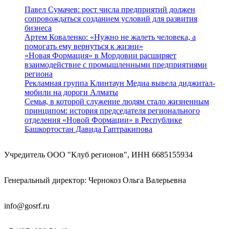
Павел Сумачев: рост числа предприятий должен
сопровождаться созданием условий для развития
бизнеса
Артем Коваленко: «Нужно не жалеть человека, а
помогать ему вернуться к жизни»
«Новая Формация» в Мордовии расширяет
взаимодействие с промышленными предприятиями
региона
Рекламная группа Клинтаун Медиа вывела диджитал-
мобили на дороги Алматы
Семья, в которой служение людям стало жизненным
принципом: история председателя регионального
отделения «Новой Формации» в Республике
Башкортостан Давида Гаптракипова
Учредитель ООО "Клуб регионов", ИНН 6685155934
Генеральный директор: Чернокоз Ольга Валерьевна
info@gosrf.ru