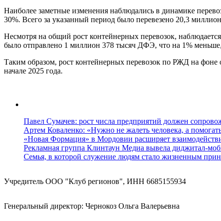
Наиболее заметные изменения наблюдались в динамике перевоз
30%. Всего за указанный период было перевезено 20,3 миллион
Несмотря на общий рост контейнерных перевозок, наблюдается
было отправлено 1 миллион 378 тысяч ДФЭ, что на 1% меньше,
Таким образом, рост контейнерных перевозок по РЖД на фоне о
начале 2025 года.
Павел Сумачев: рост числа предприятий должен сопровож
Артем Коваленко: «Нужно не жалеть человека, а помогат
«Новая Формация» в Мордовии расширяет взаимодейств
Рекламная группа Клинтаун Медиа вывела диджитал-моб
Семья, в которой служение людям стало жизненным прин
Учредитель ООО "Клуб регионов", ИНН 6685155934
Генеральный директор: Чернокоз Ольга Валерьевна