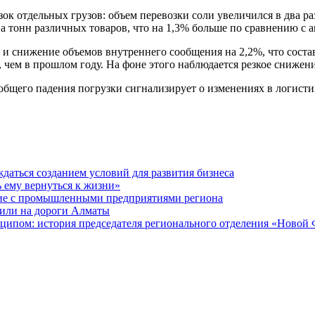
ок отдельных грузов: объем перевозки соли увеличился в два р
а тонн различных товаров, что на 1,3% больше по сравнению с 
 и снижение объемов внутреннего сообщения на 2,2%, что соста
 чем в прошлом году. На фоне этого наблюдается резкое снижен
бщего падения погрузки сигнализирует о изменениях в логистик
даться созданием условий для развития бизнеса
ь ему вернуться к жизни»
ие с промышленными предприятиями региона
или на дороги Алматы
ципом: история председателя регионального отделения «Новой