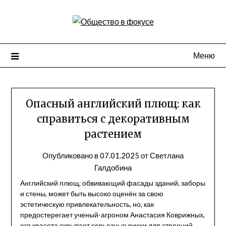
Перейти
к
содержимому
Меню
Опасный английский плющ: как
справиться с декоративным
растением
Опубликовано в
07.01.2025
от
Светлана
Галдобина
Английский плющ, обвивающий фасады зданий, заборы
и стены, может быть высоко оценён за свою
эстетическую привлекательность, но, как
предостерегает ученый-агроном Анастасия Коврижных,
его красота скрывает серьезные риски для строений.