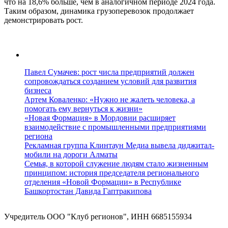
что на 18,6% больше, чем в аналогичном периоде 2024 года.
Таким образом, динамика грузоперевозок продолжает
демонстрировать рост.
Павел Сумачев: рост числа предприятий должен
сопровождаться созданием условий для развития
бизнеса
Артем Коваленко: «Нужно не жалеть человека, а
помогать ему вернуться к жизни»
«Новая Формация» в Мордовии расширяет
взаимодействие с промышленными предприятиями
региона
Рекламная группа Клинтаун Медиа вывела диджитал-
мобили на дороги Алматы
Семья, в которой служение людям стало жизненным
принципом: история председателя регионального
отделения «Новой Формации» в Республике
Башкортостан Давида Гаптракипова
Учредитель ООО "Клуб регионов", ИНН 6685155934