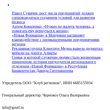
Павел Сумачев: рост числа предприятий должен
сопровождаться созданием условий для развития
бизнеса
Артем Коваленко: «Нужно не жалеть человека, а
помогать ему вернуться к жизни»
«Новая Формация» в Мордовии расширяет
взаимодействие с промышленными предприятиями
региона
Рекламная группа Клинтаун Медиа вывела диджитал-
мобили на дороги Алматы
Семья, в которой служение людям стало жизненным
принципом: история председателя регионального
отделения «Новой Формации» в Республике
Башкортостан Давида Гаптракипова
Учредитель ООО "Клуб регионов", ИНН 6685155934
Генеральный директор: Чернокоз Ольга Валерьевна
info@gosrf.ru