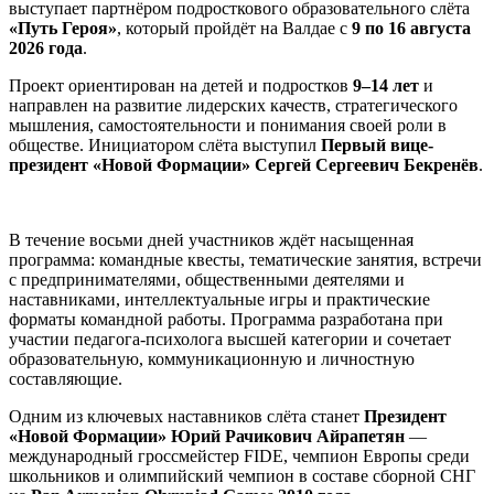
выступает партнёром подросткового образовательного слёта
«Путь Героя»
, который пройдёт на Валдае с
9 по 16 августа
2026 года
.
Проект ориентирован на детей и подростков
9–14 лет
и
направлен на развитие лидерских качеств, стратегического
мышления, самостоятельности и понимания своей роли в
обществе. Инициатором слёта выступил
Первый вице-
президент «Новой Формации» Сергей Сергеевич Бекренёв
.
В течение восьми дней участников ждёт насыщенная
программа: командные квесты, тематические занятия, встречи
с предпринимателями, общественными деятелями и
наставниками, интеллектуальные игры и практические
форматы командной работы. Программа разработана при
участии педагога-психолога высшей категории и сочетает
образовательную, коммуникационную и личностную
составляющие.
Одним из ключевых наставников слёта станет
Президент
«Новой Формации» Юрий Рачикович Айрапетян
—
международный гроссмейстер FIDE, чемпион Европы среди
школьников и олимпийский чемпион в составе сборной СНГ