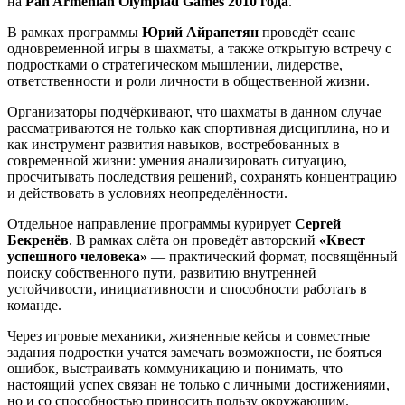
на
Pan Armenian Olympiad Games 2010 года
.
В рамках программы
Юрий Айрапетян
проведёт сеанс
одновременной игры в шахматы, а также открытую встречу с
подростками о стратегическом мышлении, лидерстве,
ответственности и роли личности в общественной жизни.
Организаторы подчёркивают, что шахматы в данном случае
рассматриваются не только как спортивная дисциплина, но и
как инструмент развития навыков, востребованных в
современной жизни: умения анализировать ситуацию,
просчитывать последствия решений, сохранять концентрацию
и действовать в условиях неопределённости.
Отдельное направление программы курирует
Сергей
Бекренёв
. В рамках слёта он проведёт авторский
«Квест
успешного человека»
— практический формат, посвящённый
поиску собственного пути, развитию внутренней
устойчивости, инициативности и способности работать в
команде.
Через игровые механики, жизненные кейсы и совместные
задания подростки учатся замечать возможности, не бояться
ошибок, выстраивать коммуникацию и понимать, что
настоящий успех связан не только с личными достижениями,
но и со способностью приносить пользу окружающим.