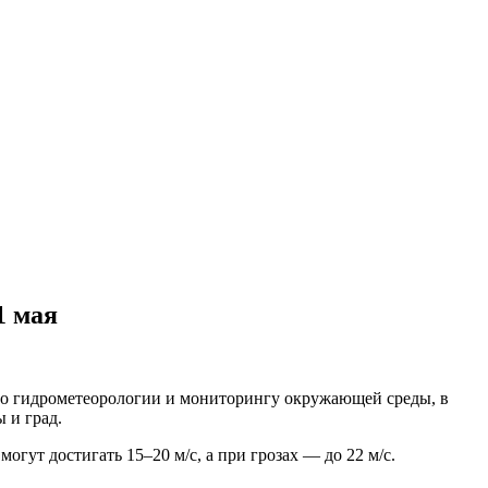
1 мая
 по гидрометеорологии и мониторингу окружающей среды, в
 и град.
гут достигать 15–20 м/с, а при грозах — до 22 м/с.