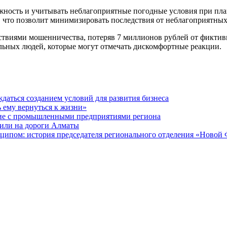
ность и учитывать неблагоприятные погодные условия при план
 что позволит минимизировать последствия от неблагоприятных
дствиями мошенничества, потеряв 7 миллионов рублей от фикти
ельных людей, которые могут отмечать дискомфортные реакции.
даться созданием условий для развития бизнеса
ь ему вернуться к жизни»
ие с промышленными предприятиями региона
или на дороги Алматы
ципом: история председателя регионального отделения «Новой