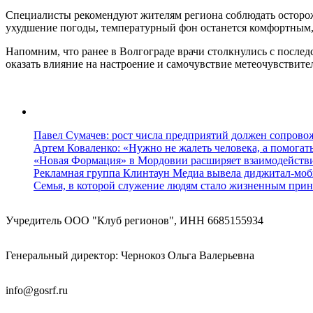
Специалисты рекомендуют жителям региона соблюдать осторож
ухудшение погоды, температурный фон останется комфортным,
Напомним, что ранее в Волгограде врачи столкнулись с после
оказать влияние на настроение и самочувствие метеочувствит
Павел Сумачев: рост числа предприятий должен сопровож
Артем Коваленко: «Нужно не жалеть человека, а помогат
«Новая Формация» в Мордовии расширяет взаимодейств
Рекламная группа Клинтаун Медиа вывела диджитал-моб
Семья, в которой служение людям стало жизненным прин
Учредитель ООО "Клуб регионов", ИНН 6685155934
Генеральный директор: Чернокоз Ольга Валерьевна
info@gosrf.ru