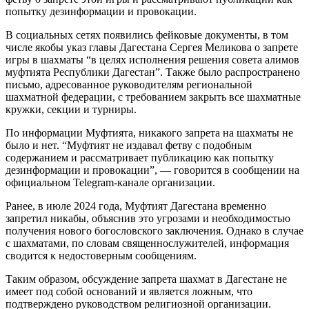
попытку дезинформации и провокации.
В социальных сетях появились фейковые документы, в том
числе якобы указ главы Дагестана Сергея Меликова о запрете
игры в шахматы “в целях исполнения решения совета алимов
муфтията Республики Дагестан”. Также было распространено
письмо, адресованное руководителям региональной
шахматной федерации, с требованием закрыть все шахматные
кружки, секции и турниры.
По информации Муфтията, никакого запрета на шахматы не
было и нет. “Муфтият не издавал фетву с подобным
содержанием и рассматривает публикацию как попытку
дезинформации и провокации”, — говорится в сообщении на
официальном Telegram-канале организации.
Ранее, в июле 2024 года, Муфтият Дагестана временно
запретил никабы, объяснив это угрозами и необходимостью
получения нового богословского заключения. Однако в случае
с шахматами, по словам священнослужителей, информация
сводится к недостоверным сообщениям.
Таким образом, обсуждение запрета шахмат в Дагестане не
имеет под собой оснований и является ложным, что
подтверждено руководством религиозной организации.