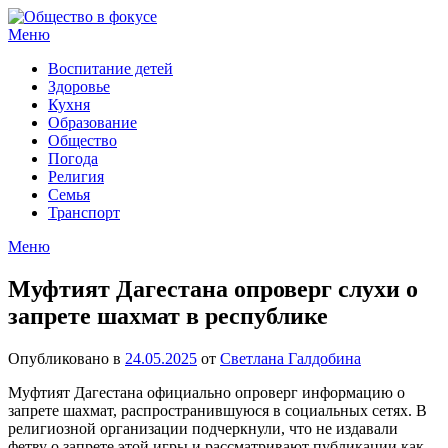
Перейти
к
Меню
содержимому
Воспитание детей
Здоровье
Кухня
Образование
Общество
Погода
Религия
Семья
Транспорт
Меню
Муфтият Дагестана опроверг слухи о
запрете шахмат в республике
Опубликовано в
24.05.2025
от
Светлана Галдобина
Муфтият Дагестана официально опроверг информацию о
запрете шахмат, распространившуюся в социальных сетях. В
религиозной организации подчеркнули, что не издавали
фетву о запрете этой игры и рассматривают публикации как