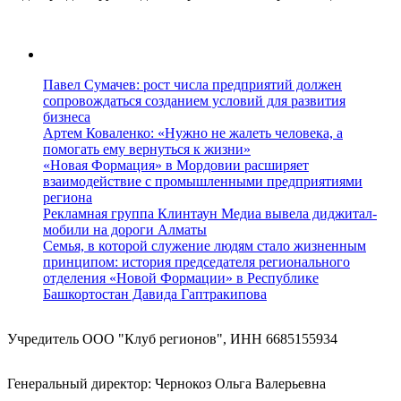
Павел Сумачев: рост числа предприятий должен
сопровождаться созданием условий для развития
бизнеса
Артем Коваленко: «Нужно не жалеть человека, а
помогать ему вернуться к жизни»
«Новая Формация» в Мордовии расширяет
взаимодействие с промышленными предприятиями
региона
Рекламная группа Клинтаун Медиа вывела диджитал-
мобили на дороги Алматы
Семья, в которой служение людям стало жизненным
принципом: история председателя регионального
отделения «Новой Формации» в Республике
Башкортостан Давида Гаптракипова
Учредитель ООО "Клуб регионов", ИНН 6685155934
Генеральный директор: Чернокоз Ольга Валерьевна