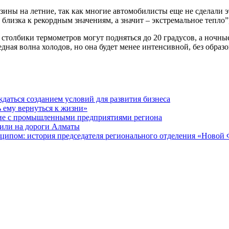
зины на летние, так как многие автомобилисты еще не сделали э
близка к рекордным значениям, а значит – экстремальное тепло”
 столбики термометров могут подняться до 20 градусов, а ночные
дная волна холодов, но она будет менее интенсивной, без образ
даться созданием условий для развития бизнеса
ь ему вернуться к жизни»
ие с промышленными предприятиями региона
или на дороги Алматы
ципом: история председателя регионального отделения «Новой