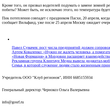
Кроме того, он призвал водителей подумать о замене зимней ре
побиты? Может быть, не исключаю этого, но температура будет 
Пик потепления совпадет с праздником Пасхи, 20 апреля, когда
сообщает Вильфанд, уже после 25 апреля Москву ожидает очере
Павел Сумачев: рост числа предприятий должен сопровож
Артем Коваленко: «Нужно не жалеть человека, а помогат
«Новая Формация» в Мордовии расширяет взаимодейств
Рекламная группа Клинтаун Медиа вывела диджитал-моб
Семья, в которой служение людям стало жизненным прин
Учредитель ООО "Клуб регионов", ИНН 6685155934
Генеральный директор: Чернокоз Ольга Валерьевна
info@gosrf.ru