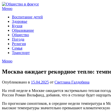
Перейти
к
Меню
содержимому
Воспитание детей
Здоровье
Кухня
Образование
Общество
Погода
Религия
Семья
Транспорт
Меню
Москва ожидает рекордное тепло: темпе
Опубликовано в
15.04.2025
от
Светлана Галдобина
На этой неделе в Москве ожидается экстремально теплая пого
России Роман Вильфанд, добавив, что в столице будет ощущать
По прогнозам синоптиков, в середине недели температура в Мос
высокие температуры значительно превышают климатическую н