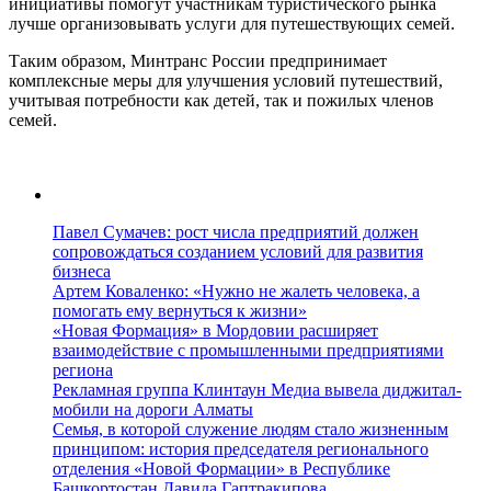
инициативы помогут участникам туристического рынка
лучше организовывать услуги для путешествующих семей.
Таким образом, Минтранс России предпринимает
комплексные меры для улучшения условий путешествий,
учитывая потребности как детей, так и пожилых членов
семей.
Павел Сумачев: рост числа предприятий должен
сопровождаться созданием условий для развития
бизнеса
Артем Коваленко: «Нужно не жалеть человека, а
помогать ему вернуться к жизни»
«Новая Формация» в Мордовии расширяет
взаимодействие с промышленными предприятиями
региона
Рекламная группа Клинтаун Медиа вывела диджитал-
мобили на дороги Алматы
Семья, в которой служение людям стало жизненным
принципом: история председателя регионального
отделения «Новой Формации» в Республике
Башкортостан Давида Гаптракипова