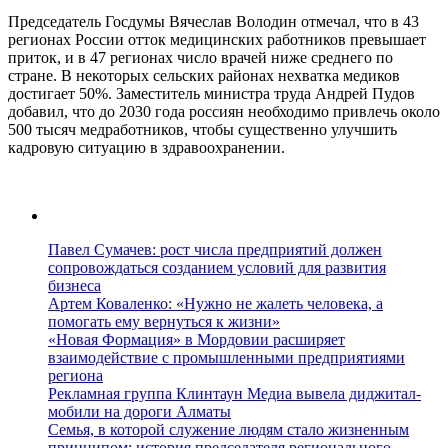
Председатель Госдумы Вячеслав Володин отмечал, что в 43
регионах России отток медицинских работников превышает
приток, и в 47 регионах число врачей ниже среднего по
стране. В некоторых сельских районах нехватка медиков
достигает 50%. Заместитель министра труда Андрей Пудов
добавил, что до 2030 года россиян необходимо привлечь около
500 тысяч медработников, чтобы существенно улучшить
кадровую ситуацию в здравоохранении.
Павел Сумачев: рост числа предприятий должен
сопровождаться созданием условий для развития
бизнеса
Артем Коваленко: «Нужно не жалеть человека, а
помогать ему вернуться к жизни»
«Новая Формация» в Мордовии расширяет
взаимодействие с промышленными предприятиями
региона
Рекламная группа Клинтаун Медиа вывела диджитал-
мобили на дороги Алматы
Семья, в которой служение людям стало жизненным
принципом: история председателя регионального