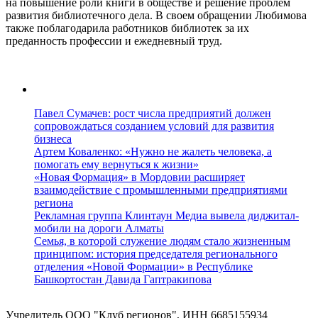
на повышение роли книги в обществе и решение проблем
развития библиотечного дела. В своем обращении Любимова
также поблагодарила работников библиотек за их
преданность профессии и ежедневный труд.
Павел Сумачев: рост числа предприятий должен
сопровождаться созданием условий для развития
бизнеса
Артем Коваленко: «Нужно не жалеть человека, а
помогать ему вернуться к жизни»
«Новая Формация» в Мордовии расширяет
взаимодействие с промышленными предприятиями
региона
Рекламная группа Клинтаун Медиа вывела диджитал-
мобили на дороги Алматы
Семья, в которой служение людям стало жизненным
принципом: история председателя регионального
отделения «Новой Формации» в Республике
Башкортостан Давида Гаптракипова
Учредитель ООО "Клуб регионов", ИНН 6685155934