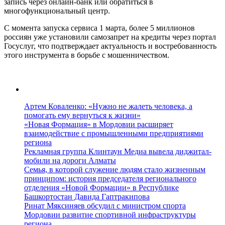
запись через онлайн-банк или обратиться в
многофункциональный центр.
С момента запуска сервиса 1 марта, более 5 миллионов
россиян уже установили самозапрет на кредиты через портал
Госуслуг, что подтверждает актуальность и востребованность
этого инструмента в борьбе с мошенничеством.
Артем Коваленко: «Нужно не жалеть человека, а
помогать ему вернуться к жизни»
«Новая Формация» в Мордовии расширяет
взаимодействие с промышленными предприятиями
региона
Рекламная группа Клинтаун Медиа вывела диджитал-
мобили на дороги Алматы
Семья, в которой служение людям стало жизненным
принципом: история председателя регионального
отделения «Новой Формации» в Республике
Башкортостан Давида Гаптракипова
Ринат Мяксиняев обсудил с министром спорта
Мордовии развитие спортивной инфраструктуры
региона