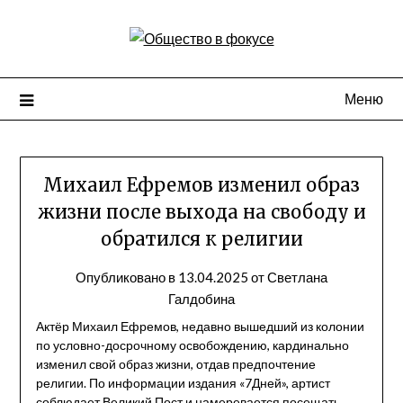
Перейти
к
содержимому
Меню
Михаил Ефремов изменил образ
жизни после выхода на свободу и
обратился к религии
Опубликовано в
13.04.2025
от
Светлана
Галдобина
Актёр Михаил Ефремов, недавно вышедший из колонии
по условно-досрочному освобождению, кардинально
изменил свой образ жизни, отдав предпочтение
религии. По информации издания «7Дней», артист
соблюдает Великий Пост и намеревается посещать