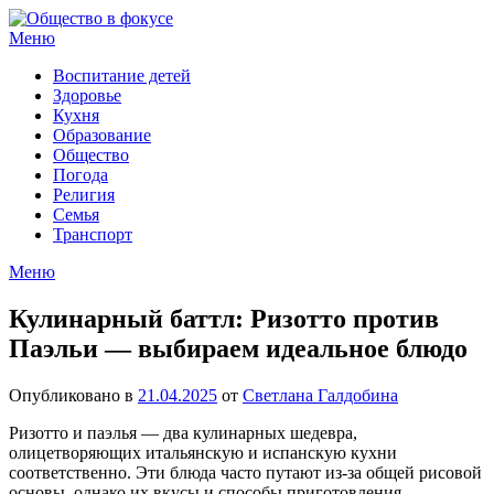
Перейти
к
Меню
содержимому
Воспитание детей
Здоровье
Кухня
Образование
Общество
Погода
Религия
Семья
Транспорт
Меню
Кулинарный баттл: Ризотто против
Паэльи — выбираем идеальное блюдо
Опубликовано в
21.04.2025
от
Светлана Галдобина
Ризотто и паэлья — два кулинарных шедевра,
олицетворяющих итальянскую и испанскую кухни
соответственно. Эти блюда часто путают из-за общей рисовой
основы, однако их вкусы и способы приготовления