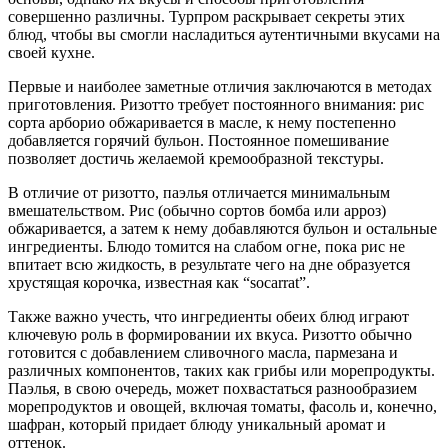
совершенно различны. Турпром раскрывает секреты этих
блюд, чтобы вы смогли насладиться аутентичными вкусами на
своей кухне.
Первые и наиболее заметные отличия заключаются в методах
приготовления. Ризотто требует постоянного внимания: рис
сорта арборио обжаривается в масле, к нему постепенно
добавляется горячий бульон. Постоянное помешивание
позволяет достичь желаемой кремообразной текстуры.
В отличие от ризотто, паэлья отличается минимальным
вмешательством. Рис (обычно сортов бомба или арроз)
обжаривается, а затем к нему добавляются бульон и остальные
ингредиенты. Блюдо томится на слабом огне, пока рис не
впитает всю жидкость, в результате чего на дне образуется
хрустящая корочка, известная как “socarrat”.
Также важно учесть, что ингредиенты обеих блюд играют
ключевую роль в формировании их вкуса. Ризотто обычно
готовится с добавлением сливочного масла, пармезана и
различных компонентов, таких как грибы или морепродукты.
Паэлья, в свою очередь, может похвастаться разнообразием
морепродуктов и овощей, включая томаты, фасоль и, конечно,
шафран, который придает блюду уникальный аромат и
оттенок.