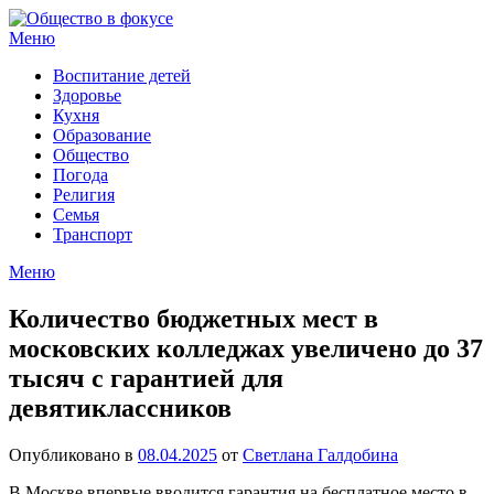
Перейти
к
Меню
содержимому
Воспитание детей
Здоровье
Кухня
Образование
Общество
Погода
Религия
Семья
Транспорт
Меню
Количество бюджетных мест в
московских колледжах увеличено до 37
тысяч с гарантией для
девятиклассников
Опубликовано в
08.04.2025
от
Светлана Галдобина
В Москве впервые вводится гарантия на бесплатное место в