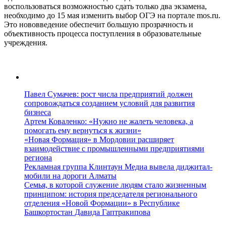
воспользоваться возможностью сдать только два экзамена,
необходимо до 15 мая изменить выбор ОГЭ на портале mos.ru.
Это нововведение обеспечит большую прозрачность и
объективность процесса поступления в образовательные
учреждения.
Павел Сумачев: рост числа предприятий должен
сопровождаться созданием условий для развития
бизнеса
Артем Коваленко: «Нужно не жалеть человека, а
помогать ему вернуться к жизни»
«Новая Формация» в Мордовии расширяет
взаимодействие с промышленными предприятиями
региона
Рекламная группа Клинтаун Медиа вывела диджитал-
мобили на дороги Алматы
Семья, в которой служение людям стало жизненным
принципом: история председателя регионального
отделения «Новой Формации» в Республике
Башкортостан Давида Гаптракипова