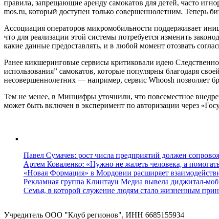
правила, запрещающие аренду самокатов для детей, часто игнор
mos.ru, который доступен только совершеннолетним. Теперь би
Ассоциация операторов микромобильности поддерживает иниц
что для реализации этой системы потребуется изменить законод
какие данные предоставлять, и в любой момент отозвать соглас
Ранее кикшеринговые сервисы критиковали идею Следственного
использования” самокатов, которые популярны благодаря своей
несовершеннолетних — например, сервис Whoosh позволяет брат
Тем не менее, в Минцифры уточнили, что повсеместное внедр
может быть включен в эксперимент по авторизации через «Гос
Павел Сумачев: рост числа предприятий должен сопровож
Артем Коваленко: «Нужно не жалеть человека, а помогат
«Новая Формация» в Мордовии расширяет взаимодейств
Рекламная группа Клинтаун Медиа вывела диджитал-моб
Семья, в которой служение людям стало жизненным прин
Учредитель ООО "Клуб регионов", ИНН 6685155934