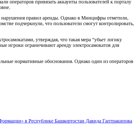
зали операторов привязать аккаунты пользователей к порталу
овне.
ь нарушения правил аренды. Однако в Минцифры отметили,
омстве подчеркнули, что пользователи смогут контролировать,
росамокатами, утверждая, что такая мера “убьет логику
пные игроки ограничивают аренду электросамокатов для
ельные нормативные обоснования. Однако один из операторов
 Формации» в Республике Башкортостан Давида Гаптракипова