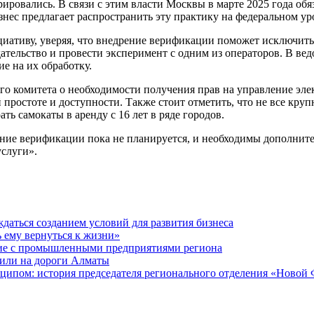
ировались. В связи с этим власти Москвы в марте 2025 года обя
знес предлагает распространить эту практику на федеральном ур
иативу, уверяя, что внедрение верификации поможет исключит
ательство и провести эксперимент с одним из операторов. В вед
ие на их обработку.
 комитета о необходимости получения прав на управление элект
 простоте и доступности. Также стоит отметить, что не все кру
ь самокаты в аренду с 16 лет в ряде городов.
ение верификации пока не планируется, и необходимы дополнит
услуги».
даться созданием условий для развития бизнеса
ь ему вернуться к жизни»
ие с промышленными предприятиями региона
или на дороги Алматы
ципом: история председателя регионального отделения «Новой