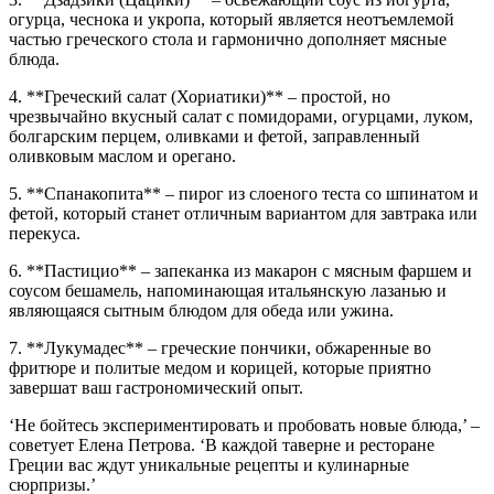
огурца, чеснока и укропа, который является неотъемлемой
частью греческого стола и гармонично дополняет мясные
блюда.
4. **Греческий салат (Хориатики)** – простой, но
чрезвычайно вкусный салат с помидорами, огурцами, луком,
болгарским перцем, оливками и фетой, заправленный
оливковым маслом и орегано.
5. **Спанакопита** – пирог из слоеного теста со шпинатом и
фетой, который станет отличным вариантом для завтрака или
перекуса.
6. **Пастицио** – запеканка из макарон с мясным фаршем и
соусом бешамель, напоминающая итальянскую лазанью и
являющаяся сытным блюдом для обеда или ужина.
7. **Лукумадес** – греческие пончики, обжаренные во
фритюре и политые медом и корицей, которые приятно
завершат ваш гастрономический опыт.
‘Не бойтесь экспериментировать и пробовать новые блюда,’ –
советует Елена Петрова. ‘В каждой таверне и ресторане
Греции вас ждут уникальные рецепты и кулинарные
сюрпризы.’