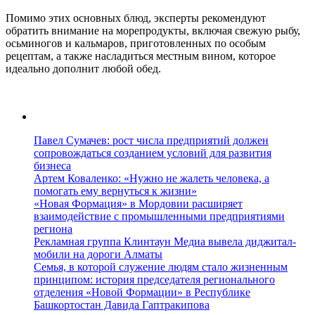
Помимо этих основных блюд, эксперты рекомендуют
обратить внимание на морепродукты, включая свежую рыбу,
осьминогов и кальмаров, приготовленных по особым
рецептам, а также насладиться местным вином, которое
идеально дополнит любой обед.
Павел Сумачев: рост числа предприятий должен
сопровождаться созданием условий для развития
бизнеса
Артем Коваленко: «Нужно не жалеть человека, а
помогать ему вернуться к жизни»
«Новая Формация» в Мордовии расширяет
взаимодействие с промышленными предприятиями
региона
Рекламная группа Клинтаун Медиа вывела диджитал-
мобили на дороги Алматы
Семья, в которой служение людям стало жизненным
принципом: история председателя регионального
отделения «Новой Формации» в Республике
Башкортостан Давида Гаптракипова