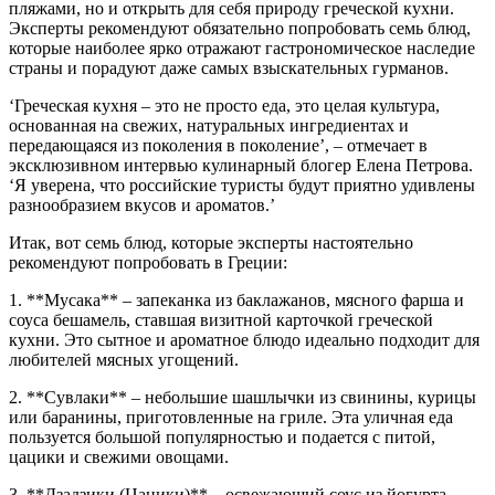
пляжами, но и открыть для себя природу греческой кухни.
Эксперты рекомендуют обязательно попробовать семь блюд,
которые наиболее ярко отражают гастрономическое наследие
страны и порадуют даже самых взыскательных гурманов.
‘Греческая кухня – это не просто еда, это целая культура,
основанная на свежих, натуральных ингредиентах и
передающаяся из поколения в поколение’, – отмечает в
эксклюзивном интервью кулинарный блогер Елена Петрова.
‘Я уверена, что российские туристы будут приятно удивлены
разнообразием вкусов и ароматов.’
Итак, вот семь блюд, которые эксперты настоятельно
рекомендуют попробовать в Греции:
1. **Мусака** – запеканка из баклажанов, мясного фарша и
соуса бешамель, ставшая визитной карточкой греческой
кухни. Это сытное и ароматное блюдо идеально подходит для
любителей мясных угощений.
2. **Сувлаки** – небольшие шашлычки из свинины, курицы
или баранины, приготовленные на гриле. Эта уличная еда
пользуется большой популярностью и подается с питой,
цацики и свежими овощами.
3. **Дзадзики (Цацики)** – освежающий соус из йогурта,