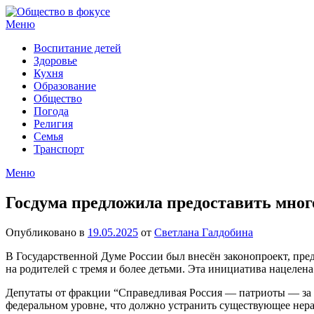
Перейти
к
Меню
содержимому
Воспитание детей
Здоровье
Кухня
Образование
Общество
Погода
Религия
Семья
Транспорт
Меню
Госдума предложила предоставить мно
Опубликовано в
19.05.2025
от
Светлана Галдобина
В Государственной Думе России был внесён законопроект, пр
на родителей с тремя и более детьми. Эта инициатива нацелен
Депутаты от фракции “Справедливая Россия — патриоты — за п
федеральном уровне, что должно устранить существующее нера