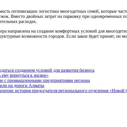
сть оптимизации логистики многодетных семей, которые часто 
ружок. Вместо двойных затрат на парковку при одновременных п
ительных расходах.
 мера направлена на создание комфортных условий для многодет
ктурные возможности городов. Если закон будет принят, он може
даться созданием условий для развития бизнеса
ь ему вернуться к жизни»
ие с промышленными предприятиями региона
или на дороги Алматы
ципом: история председателя регионального отделения «Новой