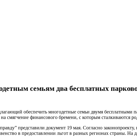
годетным семьям два бесплатных парков
едлагающий обеспечить многодетные семьи двумя бесплатными 
а на смягчение финансового бремени, с которым сталкиваются р
равду” представили документ 19 мая. Согласно законопроекту, 
венство в предоставлении льгот в разных регионах страны. На