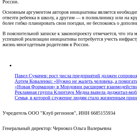
России.
Основным аргументом авторов инициативы является необходимо
отвезти ребенка в школу, а другим — в поликлинику или на к
более гибко планировать свои поездки, не беспокоясь о дополн
В пояснительной записке к законопроекту отмечается, что эта
успешной реализации инициативы потребуется учесть инфрастру
жизнь многодетным родителям в России.
Павел Сумачев: рост числа предприятий должен сопровож
Артем Коваленко: «Нужно не жалеть человека, а помогат
«Новая Формация» в Мордовии расширяет взаимодейств
Рекламная группа Клинтаун Медиа вывела диджитал-моб
Семья, в которой служение людям стало жизненным прин
Учредитель ООО "Клуб регионов", ИНН 6685155934
Генеральный директор: Чернокоз Ольга Валерьевна