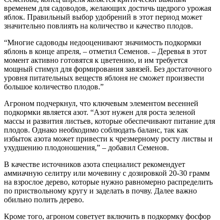
временем для садоводов, желающих достичь щедрого урожая
яблок. Правильный выбор удобрений в этот период может
значительно повлиять на количество и качество плодов.
“Многие садоводы недооценивают значимость подкормки
яблонь в конце апреля, – отметил Семенов. – Деревья в этот
момент активно готовятся к цветению, и им требуется
мощный стимул для формирования завязей. Без достаточного
уровня питательных веществ яблоня не сможет произвести
большое количество плодов.”
Агроном подчеркнул, что ключевым элементом весенней
подкормки является азот. “Азот нужен для роста зеленой
массы и развития листьев, которые обеспечивают питание для
плодов. Однако необходимо соблюдать баланс, так как
избыток азота может привести к чрезмерному росту листвы и
ухудшению плодоношения,” – добавил Семенов.
В качестве источников азота специалист рекомендует
аммиачную селитру или мочевину с дозировкой 20-30 грамм
на взрослое дерево, которые нужно равномерно распределить
по приствольному кругу и заделать в почву. Далее важно
обильно полить дерево.
Кроме того, агроном советует включить в подкормку фосфор