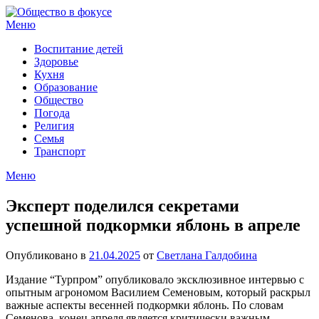
Перейти
к
Меню
содержимому
Воспитание детей
Здоровье
Кухня
Образование
Общество
Погода
Религия
Семья
Транспорт
Меню
Эксперт поделился секретами
успешной подкормки яблонь в апреле
Опубликовано в
21.04.2025
от
Светлана Галдобина
Издание “Турпром” опубликовало эксклюзивное интервью с
опытным агрономом Василием Семеновым, который раскрыл
важные аспекты весенней подкормки яблонь. По словам
Семенова, конец апреля является критически важным