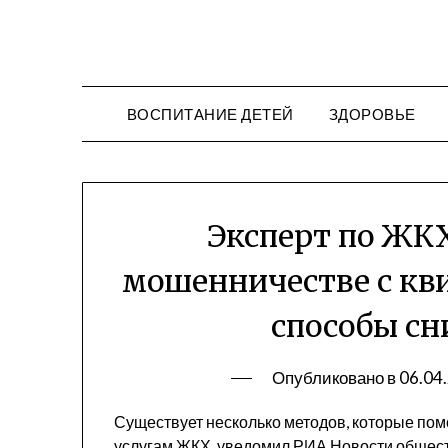
Перейти
к
содержимому
ВОСПИТАНИЕ ДЕТЕЙ
ЗДОРОВЬЕ
Эксперт по ЖК
мошенничестве с кв
способы сн
Опубликовано в
06.04
Существует несколько методов, которые пом
услугам ЖКХ, уведомил РИА Новости обществ