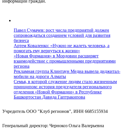
информации граждан.
Павел Сумачев: рост числа предприятий должен
сопровождаться созданием условий для развития
бизнеса
Артем Коваленко: «Нужно не жалеть человека, а
помогать ему вернуться к жизни»
«Новая Формация» в Мордовии расширяет
взаимодействие с промышленными предприятиями
региона
Рекламная группа Клинтаун Медиа вывела диджитал-
мобили на дороги Алматы
Семья, в которой служение людям стало жизненным
принципом: история председателя регионального
отделения «Новой Формации» в Республике
Башкортостан Давида Гаптракипова
Учредитель ООО "Клуб регионов", ИНН 6685155934
Генеральный директор: Чернокоз Ольга Валерьевна