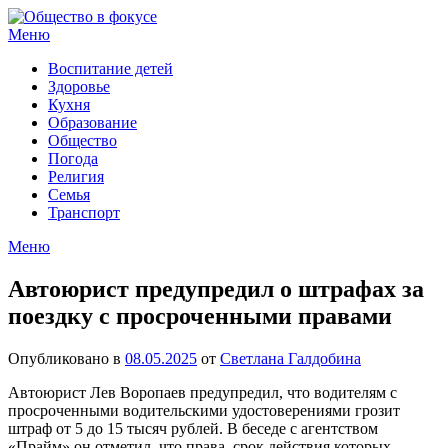
Перейти
к
Меню
содержимому
Воспитание детей
Здоровье
Кухня
Образование
Общество
Погода
Религия
Семья
Транспорт
Меню
Автоюрист предупредил о штрафах за
поездку с просроченными правами
Опубликовано в
08.05.2025
от
Светлана Галдобина
Автоюрист Лев Воропаев предупредил, что водителям с
просроченными водительскими удостоверениями грозит
штраф от 5 до 15 тысяч рублей. В беседе с агентством
«Прайм» он отметил, что права, срок действия которых