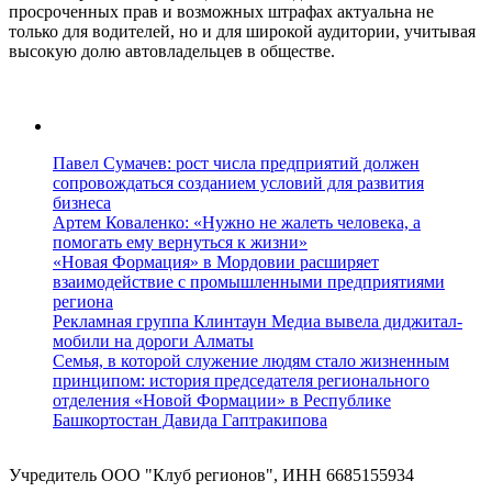
просроченных прав и возможных штрафах актуальна не
только для водителей, но и для широкой аудитории, учитывая
высокую долю автовладельцев в обществе.
Павел Сумачев: рост числа предприятий должен
сопровождаться созданием условий для развития
бизнеса
Артем Коваленко: «Нужно не жалеть человека, а
помогать ему вернуться к жизни»
«Новая Формация» в Мордовии расширяет
взаимодействие с промышленными предприятиями
региона
Рекламная группа Клинтаун Медиа вывела диджитал-
мобили на дороги Алматы
Семья, в которой служение людям стало жизненным
принципом: история председателя регионального
отделения «Новой Формации» в Республике
Башкортостан Давида Гаптракипова
Учредитель ООО "Клуб регионов", ИНН 6685155934