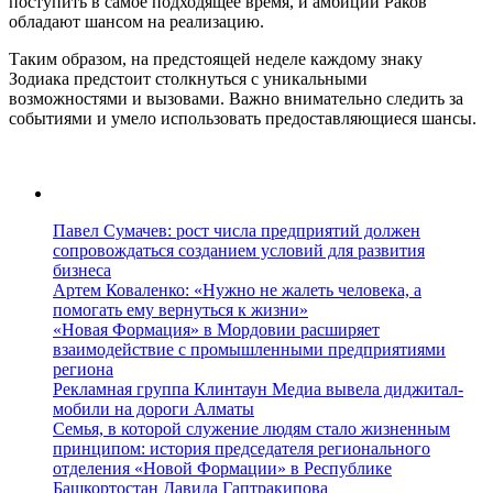
поступить в самое подходящее время, и амбиции Раков
обладают шансом на реализацию.
Таким образом, на предстоящей неделе каждому знаку
Зодиака предстоит столкнуться с уникальными
возможностями и вызовами. Важно внимательно следить за
событиями и умело использовать предоставляющиеся шансы.
Павел Сумачев: рост числа предприятий должен
сопровождаться созданием условий для развития
бизнеса
Артем Коваленко: «Нужно не жалеть человека, а
помогать ему вернуться к жизни»
«Новая Формация» в Мордовии расширяет
взаимодействие с промышленными предприятиями
региона
Рекламная группа Клинтаун Медиа вывела диджитал-
мобили на дороги Алматы
Семья, в которой служение людям стало жизненным
принципом: история председателя регионального
отделения «Новой Формации» в Республике
Башкортостан Давида Гаптракипова