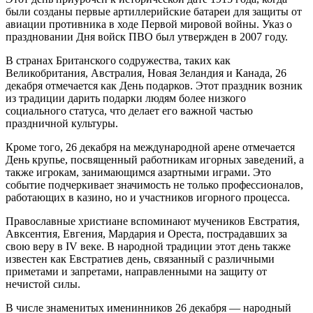
были созданы первые артиллерийские батареи для защиты от
авиации противника в ходе Первой мировой войны. Указ о
праздновании Дня войск ПВО был утвержден в 2007 году.
В странах Британского содружества, таких как
Великобритания, Австралия, Новая Зеландия и Канада, 26
декабря отмечается как День подарков. Этот праздник возник
из традиции дарить подарки людям более низкого
социального статуса, что делает его важной частью
праздничной культуры.
Кроме того, 26 декабря на международной арене отмечается
День крупье, посвященный работникам игорных заведений, а
также игрокам, занимающимся азартными играми. Это
событие подчеркивает значимость не только профессионалов,
работающих в казино, но и участников игорного процесса.
Православные христиане вспоминают мучеников Евстратия,
Авксентия, Евгения, Мардария и Ореста, пострадавших за
свою веру в IV веке. В народной традиции этот день также
известен как Евстратиев день, связанный с различными
приметами и запретами, направленными на защиту от
нечистой силы.
В числе знаменитых именинников 26 декабря — народный