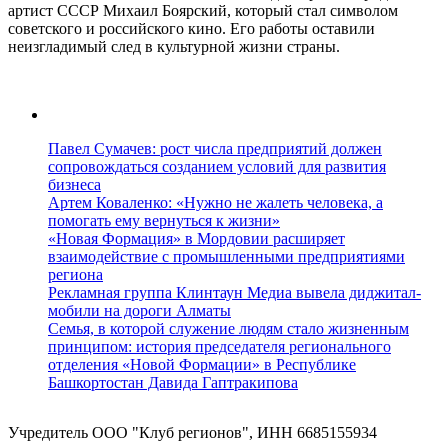
артист СССР Михаил Боярский, который стал символом
советского и российского кино. Его работы оставили
неизгладимый след в культурной жизни страны.
Павел Сумачев: рост числа предприятий должен
сопровождаться созданием условий для развития
бизнеса
Артем Коваленко: «Нужно не жалеть человека, а
помогать ему вернуться к жизни»
«Новая Формация» в Мордовии расширяет
взаимодействие с промышленными предприятиями
региона
Рекламная группа Клинтаун Медиа вывела диджитал-
мобили на дороги Алматы
Семья, в которой служение людям стало жизненным
принципом: история председателя регионального
отделения «Новой Формации» в Республике
Башкортостан Давида Гаптракипова
Учредитель ООО "Клуб регионов", ИНН 6685155934