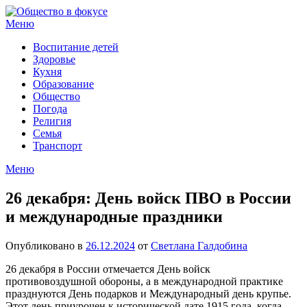
Перейти
к
Меню
содержимому
Воспитание детей
Здоровье
Кухня
Образование
Общество
Погода
Религия
Семья
Транспорт
Меню
26 декабря: День войск ПВО в России
и международные праздники
Опубликовано в
26.12.2024
от
Светлана Галдобина
26 декабря в России отмечается День войск
противовоздушной обороны, а в международной практике
празднуются День подарков и Международный день крупье.
Этот день приурочен к исторической дате 1915 года, когда