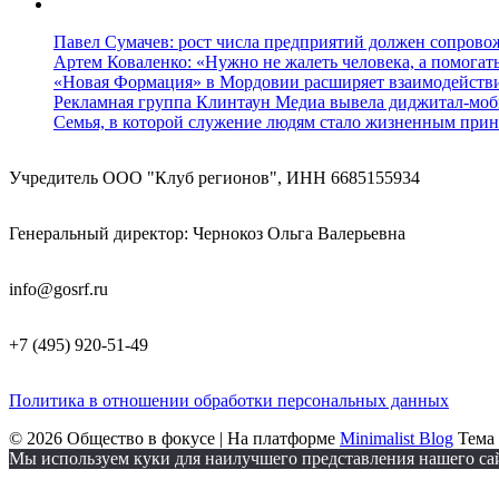
Павел Сумачев: рост числа предприятий должен сопровож
Артем Коваленко: «Нужно не жалеть человека, а помогат
«Новая Формация» в Мордовии расширяет взаимодейств
Рекламная группа Клинтаун Медиа вывела диджитал-моб
Семья, в которой служение людям стало жизненным прин
Учредитель ООО "Клуб регионов", ИНН 6685155934
Генеральный директор: Чернокоз Ольга Валерьевна
info@gosrf.ru
+7 (495) 920-51-49
Политика в отношении обработки персональных данных
© 2026 Общество в фокусе
| На платформе
Minimalist Blog
Тема 
Мы используем куки для наилучшего представления нашего сайт