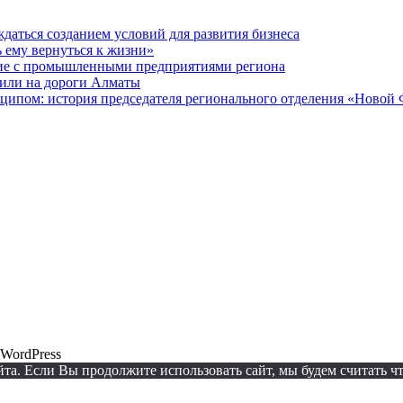
даться созданием условий для развития бизнеса
ь ему вернуться к жизни»
ие с промышленными предприятиями региона
или на дороги Алматы
ципом: история председателя регионального отделения «Новой
WordPress
а. Если Вы продолжите использовать сайт, мы будем считать что