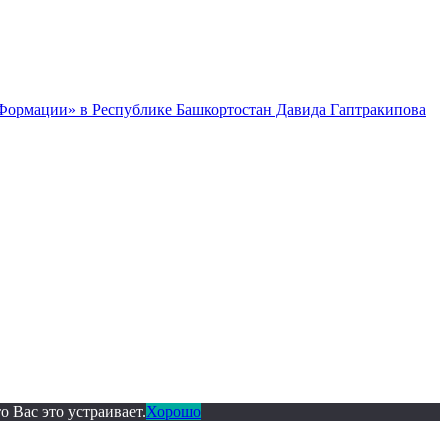
 Формации» в Республике Башкортостан Давида Гаптракипова
 Вас это устраивает.
Хорошо