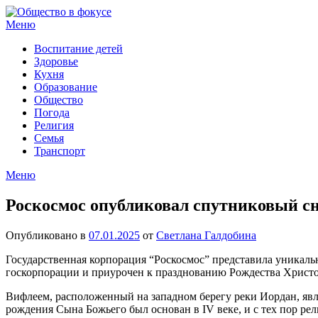
Перейти
к
Меню
содержимому
Воспитание детей
Здоровье
Кухня
Образование
Общество
Погода
Религия
Семья
Транспорт
Меню
Роскосмос опубликовал спутниковый с
Опубликовано в
07.01.2025
от
Светлана Галдобина
Государственная корпорация “Роскосмос” представила уникаль
госкорпорации и приурочен к празднованию Рождества Христо
Вифлеем, расположенный на западном берегу реки Иордан, явл
рождения Сына Божьего был основан в IV веке, и с тех пор ре