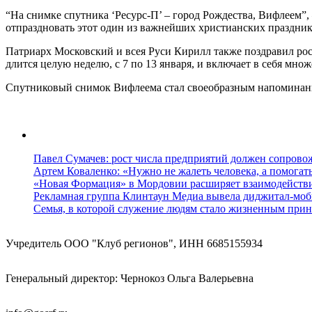
“На снимке спутника ‘Ресурс-П’ – город Рождества, Вифлеем”,
отпраздновать этот один из важнейших христианских праздник
Патриарх Московский и всея Руси Кирилл также поздравил рос
длится целую неделю, с 7 по 13 января, и включает в себя мн
Спутниковый снимок Вифлеема стал своеобразным напоминание
Павел Сумачев: рост числа предприятий должен сопровож
Артем Коваленко: «Нужно не жалеть человека, а помогат
«Новая Формация» в Мордовии расширяет взаимодейств
Рекламная группа Клинтаун Медиа вывела диджитал-моб
Семья, в которой служение людям стало жизненным прин
Учредитель ООО "Клуб регионов", ИНН 6685155934
Генеральный директор: Чернокоз Ольга Валерьевна