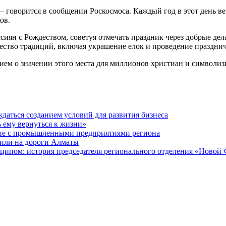
 – говорится в сообщении Роскосмоса. Каждый год в этот день 
ов.
сиян с Рождеством, советуя отмечать праздник через добрые дел
ожество традиций, включая украшение елок и проведение праздн
м о значении этого места для миллионов христиан и символизи
даться созданием условий для развития бизнеса
ь ему вернуться к жизни»
ие с промышленными предприятиями региона
или на дороги Алматы
ципом: история председателя регионального отделения «Новой