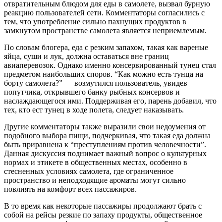
отвратительным блюдом для еды в самолете, вызвал бурную
реакцию пользователей сети. Комментаторы согласились с
тем, что употребление сильно пахнущих продуктов в
замкнутом пространстве самолета является неприемлемым.
По словам блогера, еда с резким запахом, такая как вареные
яйца, суши и лук, должна оставаться вне границ
авиаперевозок. Однако именно консервированный тунец стал
предметом наибольших споров. “Как можно есть тунца на
борту самолета?” — возмутился пользователь, увидев
попутчика, открывшего банку рыбных консервов и
наслаждающегося ими. Поддерживая его, парень добавил, что
тех, кто ест тунец в ходе полета, следует наказывать.
Другие комментаторы также выразили свои недоумения от
подобного выбора пищи, подчеркивая, что такая еда должна
быть приравнена к “преступлениям против человечности”.
Данная дискуссия поднимает важный вопрос о культурных
нормах и этикете в общественных местах, особенно в
стесненных условиях самолета, где ограниченное
пространство и неподходящие ароматы могут сильно
повлиять на комфорт всех пассажиров.
В то время как некоторые пассажиры продолжают брать с
собой на рейсы резкие по запаху продукты, общественное