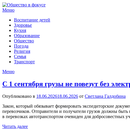
Перейти
к
Меню
содержимому
Воспитание детей
Здоровье
Кухня
Образование
Общество
Погода
Религия
Семья
Транспорт
Меню
С 1 сентября грузы не повезут без эле
Опубликовано в
18.06.2026
18.06.2026
от
Светлана Галдобина
Закон, который обязывает формировать экспедиторские докумен
перевозчиков. Отправители и получатели грузов должны быть
в перевозках автотранспортом очевиден для добросовестных 
Читать далее