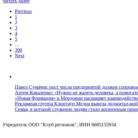
Читать далее
Previous
1
2
3
4
5
…
390
Next
Павел Сумачев: рост числа предприятий должен сопровож
Артем Коваленко: «Нужно не жалеть человека, а помогат
«Новая Формация» в Мордовии расширяет взаимодейств
Рекламная группа Клинтаун Медиа вывела диджитал-моб
Семья, в которой служение людям стало жизненным прин
Учредитель ООО "Клуб регионов", ИНН 6685155934