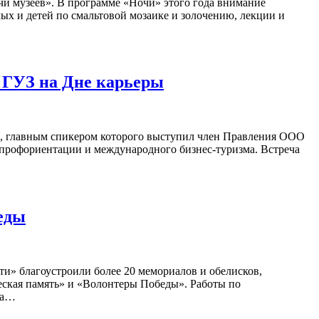
чи музеев». В программе «Ночи» этого года внимание
лых и детей по смальтовой мозаике и золочению, лекции и
 ГУЗ на Дне карьеры
ры, главным спикером которого выступил член Правления ООО
профориентации и международного бизнес-туризма. Встреча
еды
ти» благоустроили более 20 мемориалов и обелисков,
ская память» и «Волонтеры Победы». Работы по
 а…