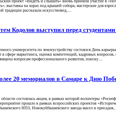
ьский проект «Видеть и слышать» вновь приняли участие в «Но
», выставка на хорах под крышей собора, мастерские для взрос
ой традиции рассказала искусствовед,…
ем Кодолов выступил перед студентами
енного университета по землеустройству состоялся День карье
 сфере маркетинга, оценки компетенций, кадровых вопросов, 
освящена вопросам профессионального развития, поиску…
олее 20 мемориалов в Самаре к Дню Поб
области состоялась акция, в рамках которой волонтеры «Роснеф
роприятие прошло в рамках всероссийских проектов «Историче
бышевского НПЗ, Новокуйбышевского завода масел и присадок,