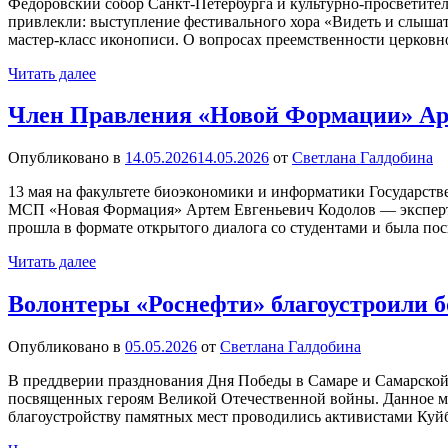
Федоровский собор Санкт-Петербурга и культурно-просветител
привлекли: выступление фестивального хора «Видеть и слышать
мастер-класс иконописи. О вопросах преемственности церковн
Читать далее
Член Правления «Новой Формации» Арт
Опубликовано в
14.05.2026
14.05.2026
от
Светлана Галдобина
13 мая на факультете биоэкономики и информатики Государств
МСП «Новая Формация» Артем Евгеньевич Кодолов — эксперт в
прошла в формате открытого диалога со студентами и была п
Читать далее
Волонтеры «Роснефти» благоустроили б
Опубликовано в
05.05.2026
от
Светлана Галдобина
В преддверии празднования Дня Победы в Самаре и Самарской 
посвященных героям Великой Отечественной войны. Данное ме
благоустройству памятных мест проводились активистами Куй