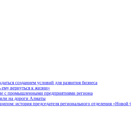
даться созданием условий для развития бизнеса
ь ему вернуться к жизни»
ие с промышленными предприятиями региона
или на дороги Алматы
ципом: история председателя регионального отделения «Новой