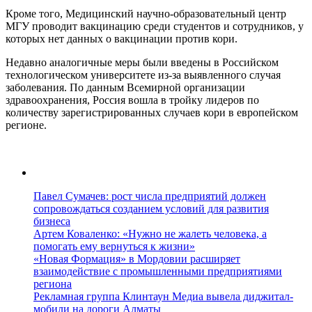
Кроме того, Медицинский научно-образовательный центр
МГУ проводит вакцинацию среди студентов и сотрудников, у
которых нет данных о вакцинации против кори.
Недавно аналогичные меры были введены в Российском
технологическом университете из-за выявленного случая
заболевания. По данным Всемирной организации
здравоохранения, Россия вошла в тройку лидеров по
количеству зарегистрированных случаев кори в европейском
регионе.
Павел Сумачев: рост числа предприятий должен
сопровождаться созданием условий для развития
бизнеса
Артем Коваленко: «Нужно не жалеть человека, а
помогать ему вернуться к жизни»
«Новая Формация» в Мордовии расширяет
взаимодействие с промышленными предприятиями
региона
Рекламная группа Клинтаун Медиа вывела диджитал-
мобили на дороги Алматы