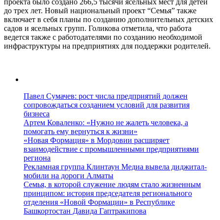
проекта было создано 266,5 тысячи ясельных мест для детей
до трех лет. Новый национальный проект “Семья” также
включает в себя планы по созданию дополнительных детских
садов и ясельных групп. Голикова отметила, что работа
ведется также с работодателями по созданию необходимой
инфраструктуры на предприятиях для поддержки родителей.
Павел Сумачев: рост числа предприятий должен
сопровождаться созданием условий для развития
бизнеса
Артем Коваленко: «Нужно не жалеть человека, а
помогать ему вернуться к жизни»
«Новая Формация» в Мордовии расширяет
взаимодействие с промышленными предприятиями
региона
Рекламная группа Клинтаун Медиа вывела диджитал-
мобили на дороги Алматы
Семья, в которой служение людям стало жизненным
принципом: история председателя регионального
отделения «Новой Формации» в Республике
Башкортостан Давида Гаптракипова