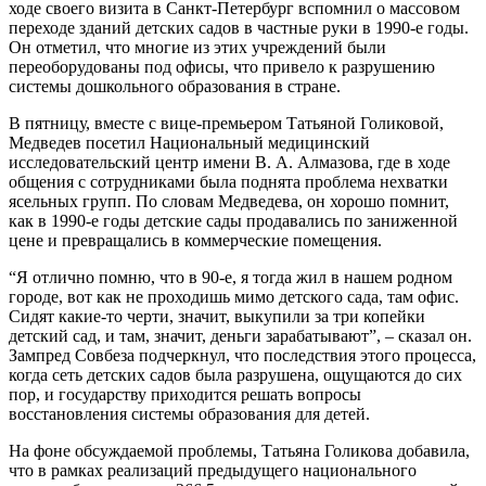
ходе своего визита в Санкт-Петербург вспомнил о массовом
переходе зданий детских садов в частные руки в 1990-е годы.
Он отметил, что многие из этих учреждений были
переоборудованы под офисы, что привело к разрушению
системы дошкольного образования в стране.
В пятницу, вместе с вице-премьером Татьяной Голиковой,
Медведев посетил Национальный медицинский
исследовательский центр имени В. А. Алмазова, где в ходе
общения с сотрудниками была поднята проблема нехватки
ясельных групп. По словам Медведева, он хорошо помнит,
как в 1990-е годы детские сады продавались по заниженной
цене и превращались в коммерческие помещения.
“Я отлично помню, что в 90-е, я тогда жил в нашем родном
городе, вот как не проходишь мимо детского сада, там офис.
Сидят какие-то черти, значит, выкупили за три копейки
детский сад, и там, значит, деньги зарабатывают”, – сказал он.
Зампред Совбеза подчеркнул, что последствия этого процесса,
когда сеть детских садов была разрушена, ощущаются до сих
пор, и государству приходится решать вопросы
восстановления системы образования для детей.
На фоне обсуждаемой проблемы, Татьяна Голикова добавила,
что в рамках реализаций предыдущего национального