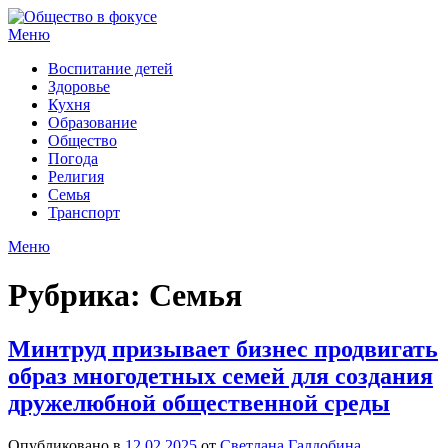
Перейти
к
Меню
содержимому
Воспитание детей
Здоровье
Кухня
Образование
Общество
Погода
Религия
Семья
Транспорт
Меню
Рубрика:
Семья
Минтруд призывает бизнес продвигать
образ многодетных семей для создания
дружелюбной общественной среды
Опубликовано в
12.02.2025
от
Светлана Галдобина