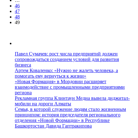
…
46
47
48
49
Павел Сумачев: рост числа предприятий должен
сопровождаться созданием условий для развития
бизнеса
Артем Коваленко: «Нужно не жалеть человека, а
помогать ему вернуться к жизни»
«Новая Формация» в Мордовии расширяет
взаимодействие с промышленными предприятиями
региона
Рекламная группа Клинтаун Медиа вывела диджитал-
мобили на дороги Алматы
Семья, в которой служение людям стало жизненным
принципом: история председателя регионального
отделения «Новой Формации» в Республике
Башкортостан Давида Гаптракипова