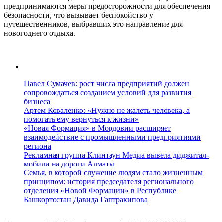
предпринимаются меры предосторожности для обеспечения
безопасности, что вызывает беспокойство у
путешественников, выбравших это направление для
новогоднего отдыха.
Павел Сумачев: рост числа предприятий должен
сопровождаться созданием условий для развития
бизнеса
Артем Коваленко: «Нужно не жалеть человека, а
помогать ему вернуться к жизни»
«Новая Формация» в Мордовии расширяет
взаимодействие с промышленными предприятиями
региона
Рекламная группа Клинтаун Медиа вывела диджитал-
мобили на дороги Алматы
Семья, в которой служение людям стало жизненным
принципом: история председателя регионального
отделения «Новой Формации» в Республике
Башкортостан Давида Гаптракипова