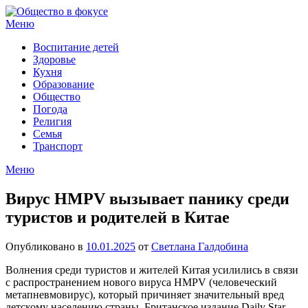
Перейти
к
Меню
содержимому
Воспитание детей
Здоровье
Кухня
Образование
Общество
Погода
Религия
Семья
Транспорт
Меню
Вирус HMPV вызывает панику среди
туристов и родителей в Китае
Опубликовано в
10.01.2025
от
Светлана Галдобина
Волнения среди туристов и жителей Китая усилились в связи
с распространением нового вируса HMPV (человеческий
метапневмовирус), который причиняет значительный вред
детскому населению страны. Британское издание Daily Star