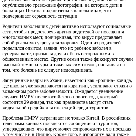
опубликовало тревожные фотографии, на которых дети в
больницах Пекина подключены к капельницам, что
подчеркивает серьезность ситуации.
Родители заболевших детей активно используют социальные
сети, чтобы предостеречь других родителей от посещения
многолюдных мест, подчеркивая, что вирус представляет
собой реальную угрозу для здоровья. Один из родителей
поделился опытом, заявив, что их ребенок заболел в
супермаркете, призывая других быть осторожными в
общественных местах. Другие семьи также фиксируют случаи
высокой температуры и тяжелых симптомов, настаивая на
том, что болезнь не следует недооценивать.
Запущенные кадры из Ухани, известной как «родина» ковида,
где школы уже закрываются на карантин, усиливают страхи о
возможном росте заболеваемости. Ожидается увеличение
случаев HMPV после китайского нового года, который
состоится 29 января, так как празднества могут стать
«идеальной средой» для инфекций среди туристов.
Проблема HMPV затрагивает не только Китай. В российских
телеграмм-каналах появляются сообщения от туристов,
утверждающих, что вирус может сопровождать их в поездках,
в том числе и в Индию. Кроме того, в аэропорту Бали также