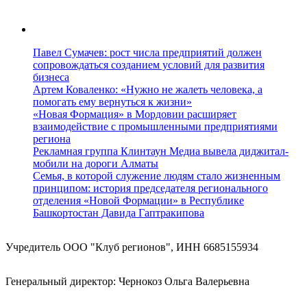
Павел Сумачев: рост числа предприятий должен
сопровождаться созданием условий для развития
бизнеса
Артем Коваленко: «Нужно не жалеть человека, а
помогать ему вернуться к жизни»
«Новая Формация» в Мордовии расширяет
взаимодействие с промышленными предприятиями
региона
Рекламная группа Клинтаун Медиа вывела диджитал-
мобили на дороги Алматы
Семья, в которой служение людям стало жизненным
принципом: история председателя регионального
отделения «Новой Формации» в Республике
Башкортостан Давида Гаптракипова
Учредитель ООО "Клуб регионов", ИНН 6685155934
Генеральный директор: Чернокоз Ольга Валерьевна