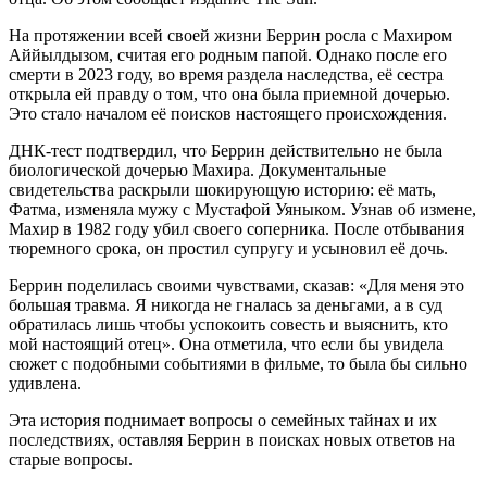
На протяжении всей своей жизни Беррин росла с Махиром
Аййылдызом, считая его родным папой. Однако после его
смерти в 2023 году, во время раздела наследства, её сестра
открыла ей правду о том, что она была приемной дочерью.
Это стало началом её поисков настоящего происхождения.
ДНК-тест подтвердил, что Беррин действительно не была
биологической дочерью Махира. Документальные
свидетельства раскрыли шокирующую историю: её мать,
Фатма, изменяла мужу с Мустафой Уяныком. Узнав об измене,
Махир в 1982 году убил своего соперника. После отбывания
тюремного срока, он простил супругу и усыновил её дочь.
Беррин поделилась своими чувствами, сказав: «Для меня это
большая травма. Я никогда не гналась за деньгами, а в суд
обратилась лишь чтобы успокоить совесть и выяснить, кто
мой настоящий отец». Она отметила, что если бы увидела
сюжет с подобными событиями в фильме, то была бы сильно
удивлена.
Эта история поднимает вопросы о семейных тайнах и их
последствиях, оставляя Беррин в поисках новых ответов на
старые вопросы.