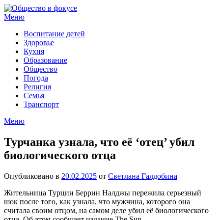
Перейти
к
Меню
содержимому
Воспитание детей
Здоровье
Кухня
Образование
Общество
Погода
Религия
Семья
Транспорт
Меню
Турчанка узнала, что её ‘отец’ убил
биологического отца
Опубликовано в
20.02.2025
от
Светлана Галдобина
Жительница Турции Беррин Налджы пережила серьезный
шок после того, как узнала, что мужчина, которого она
считала своим отцом, на самом деле убил её биологического
отца. Об этом сообщает издание The Sun.